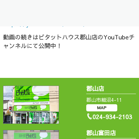
是非ご視聴ください＾＾/
https://
youtube.com/shorts/kdSKs2K
rWtU
動画の続きはピタットハウス郡山店のYouTubeチ
ャンネルにて公開中！
郡山店
郡山市細沼4-11
MAP
024-934-2103
郡山富田店