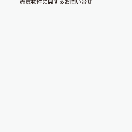
売買物件に関するお問い合せ
退去解約登録はこちら
YouTubeチャンネルを更新しまし
た！
2026年6月22日
こんにちは、ピタットハウス郡山店です！
YouTubeチャンネルに物件動画を投稿しました！