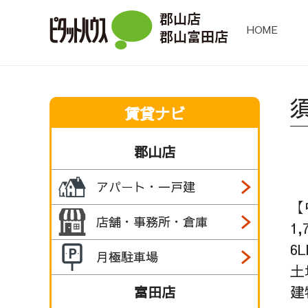
HOME
賃貸ナビ
郡山店
アパート・一戸建
【
店舗・事務所・倉庫
1
6L
月極駐車場
土
建
富田店