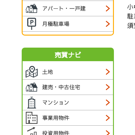
小
アパート・一戸建
駐
月極駐車場
須
売買ナビ
土地
建売・中古住宅
マンション
事業用物件
投資用物件