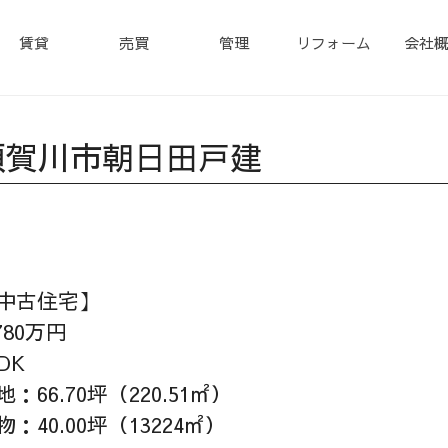
賃貸
売買
管理
リフォーム
会社
須賀川市朝日田戸建
中古住宅】
,780万円
DK
地：66.70坪（220.51㎡）
物：40.00坪（13224㎡）