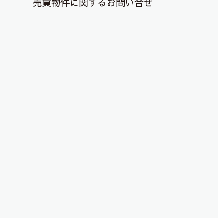
売買物件に関するお問い合せ
退去解約登録はこちら
YouTubeチャンネルを更新しまし
た！
2026年5月31日
こんにちは、ピタットハウス郡山店です！
YouTubeチャンネルに物件動画を投稿しました！