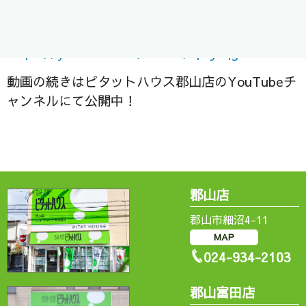
是非ご視聴ください＾＾/
https://
youtube.com/shorts/zptJhqg
bXiw
動画の続きはピタットハウス郡山店のYouTubeチ
ャンネルにて公開中！
郡山店
郡山市細沼4-11
MAP
024-934-2103
郡山富田店