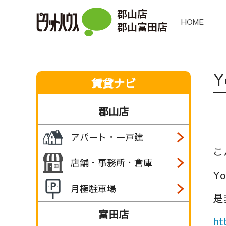
HOME
賃貸ナビ
郡山店
アパート・一戸建
こ
店舗・事務所・倉庫
Y
月極駐車場
是
富田店
ht