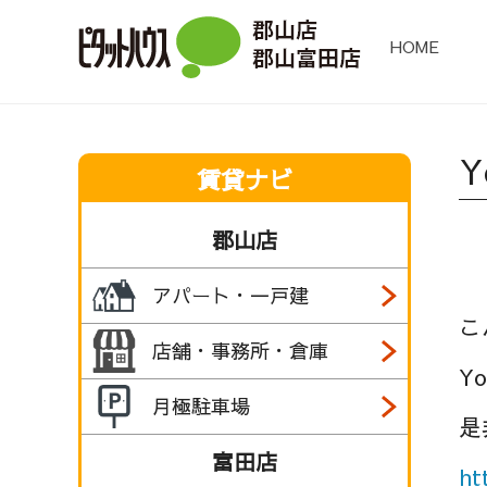
HOME
賃貸ナビ
郡山店
アパート・一戸建
こ
店舗・事務所・倉庫
Y
月極駐車場
是
富田店
ht