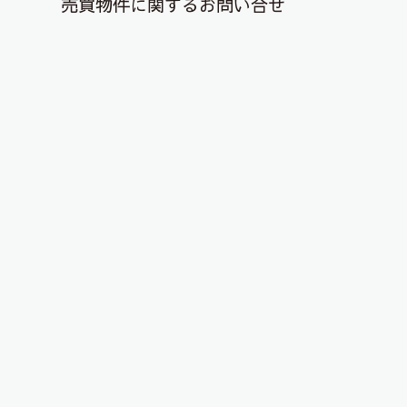
売買物件に関するお問い合せ
退去解約登録はこちら
YouTubeチャンネルを更新しまし
た！
2026年2月22日
こんにちは、ピタットハウス郡山店です！
YouTubeチャンネルに物件動画を投稿しました！