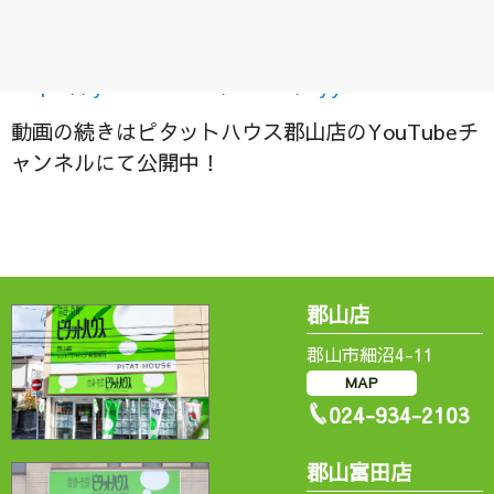
是非ご視聴ください＾＾/
https://
youtube.com/shorts/4yyX0iW
PErE
動画の続きはピタットハウス郡山店のYouTubeチ
ャンネルにて公開中！
郡山店
郡山市細沼4-11
MAP
024-934-2103
郡山富田店