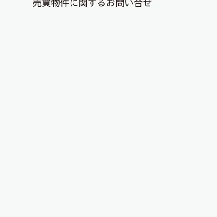
売買物件に関するお問い合せ
退去解約登録はこちら
YouTubeチャンネルを更新しまし
た！
2025年11月24日
こんにちは、ピタットハウス郡山店です！
YouTubeチャンネルに物件動画を投稿しました！