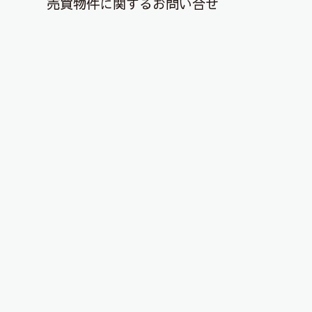
売買物件に関するお問い合せ
退去解約登録はこちら
YouTubeチャンネルを更新しまし
た！
2025年10月13日
こんにちは、ピタットハウス郡山店です！
YouTubeチャンネルに物件動画を投稿しました！