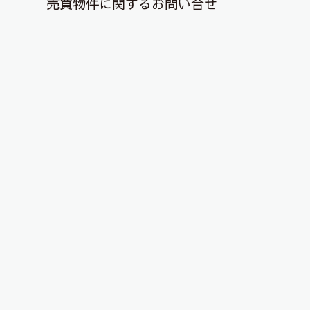
売買物件に関するお問い合せ
退去解約登録はこちら
YouTubeチャンネルを更新しまし
た！
2025年9月13日
こんにちは、ピタットハウス郡山店です！
YouTubeチャンネルに物件動画を投稿しました！