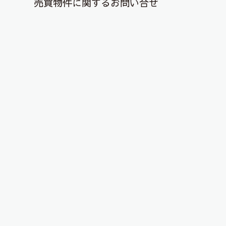
売買物件に関するお問い合せ
退去解約登録はこちら
YouTubeチャンネルを更新しまし
た！
2025年8月29日
こんにちは、ピタットハウス郡山店です！
YouTubeチャンネルに物件動画を投稿しました！