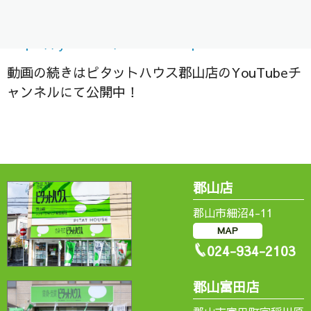
是非ご視聴ください＾＾/
https://
youtu.be/iAB0wTYbqkE
動画の続きはピタットハウス郡山店のYouTubeチ
ャンネルにて公開中！
郡山店
郡山市細沼4-11
MAP
024-934-2103
郡山富田店