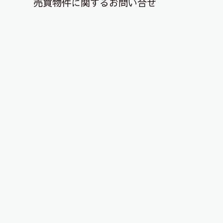
売買物件に関するお問い合せ
退去解約登録はこちら
YouTubeチャンネルを更新しまし
た！
2025年8月8日
こんにちは、ピタットハウス郡山店です！
YouTubeチャンネルに物件動画を投稿しました！