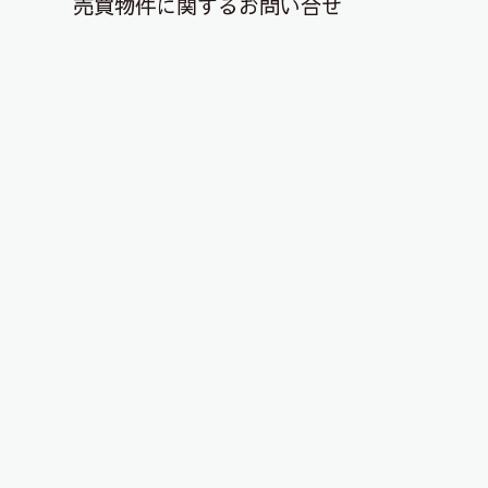
売買物件に関するお問い合せ
退去解約登録はこちら
YouTubeチャンネルを更新しまし
た！
2025年6月13日
こんにちは、ピタットハウス郡山店です！
YouTubeチャンネルに今年度の経営方針説明会の