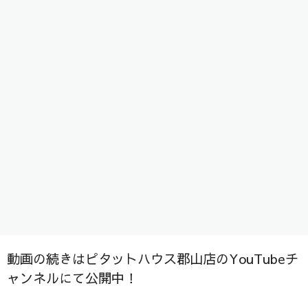
様子を投稿しました！
是非ご視聴ください＾＾/
動画の続きはピタットハウス郡山店のYouTubeチ
ャンネルにて公開中！