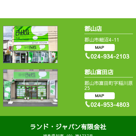
郡山店
郡山市細沼4-11
MAP
024-934-2103
郡山富田店
郡山市富田町字稲川原
25
MAP
024-953-4803
ランド・ジャパン有限会社