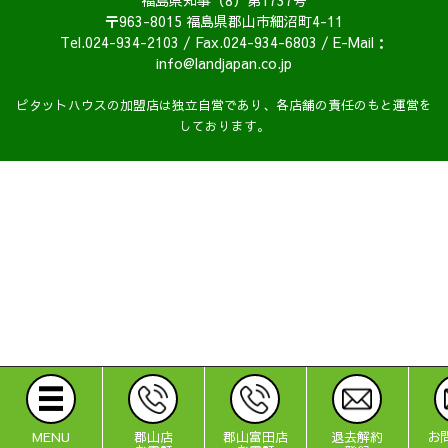
福島県知事（8）第1737号
〒963-8015 福島県郡山市細沼町4-11
Tel.024-934-2103 / Fax.024-934-6803 / E-Mail：
info@landjapan.co.jp
ピタットハウスの加盟店は独立自営であり、各店舗の責任のもと運営を
しております。
MENU
郡山店
郡山富田店
退去解約
お