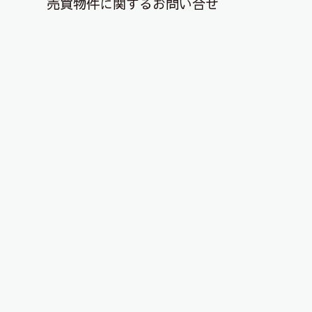
売買物件に関するお問い合せ
退去解約登録はこちら
YouTubeチャンネルを更新しまし
た！
2025年5月26日
こんにちは、ピタットハウス郡山店です！
YouTubeチャンネルに物件動画を投稿しました！