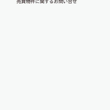
売買物件に関するお問い合せ
退去解約登録はこちら
YouTubeチャンネルを更新しまし
た！
2024年12月8日
こんにちは、ピタットハウス郡山店です！
YouTubeチャンネルに物件動画を投稿しました！