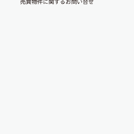
売買物件に関するお問い合せ
退去解約登録はこちら
YouTubeチャンネルを更新しまし
た！
2024年10月13日
こんにちは、ピタットハウス郡山店です！
YouTubeチャンネルに物件動画を投稿しました！