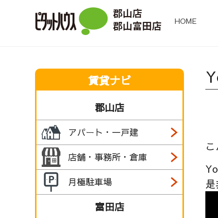
HOME
賃貸ナビ
郡山店
アパート・一戸建
こ
店舗・事務所・倉庫
Y
月極駐車場
是
富田店