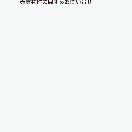
売買物件に関するお問い合せ
退去解約登録はこちら
YouTubeチャンネルを更新しまし
た！
2024年1月22日
こんにちは、ピタットハウス郡山店です！
YouTubeチャンネルに物件動画を投稿しました！