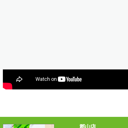
是非ご視聴ください＾＾/
郡山店