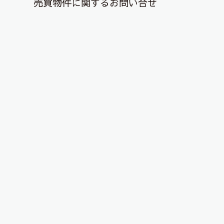
売買物件に関するお問い合せ
退去解約登録はこちら
YouTubeチャンネルを更新しまし
た！
2023年12月18日
こんにちは、ピタットハウス郡山店です！
YouTubeチャンネルに物件動画を投稿しました！