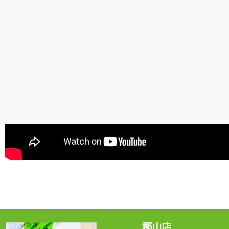
是非ご視聴ください＾＾/
郡山店