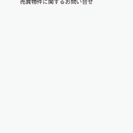
売買物件に関するお問い合せ
退去解約登録はこちら
YouTubeチャンネルを更新しまし
た！
2023年4月27日
こんにちは、ピタットハウス郡山店です！
YouTubeチャンネルに物件動画を投稿しました！