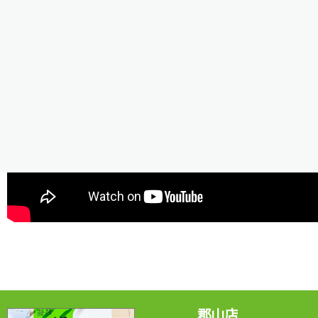
是非ご視聴ください＾＾/
郡山店