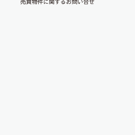
売買物件に関するお問い合せ
退去解約登録はこちら
YouTubeチャンネルを更新しまし
た！
2023年2月23日
こんにちは、ピタットハウス郡山店です！
YouTubeチャンネルに物件動画を投稿しました！