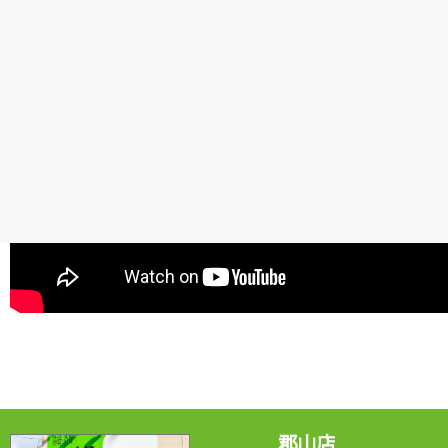
是非ご視聴ください＾＾/
郡山店