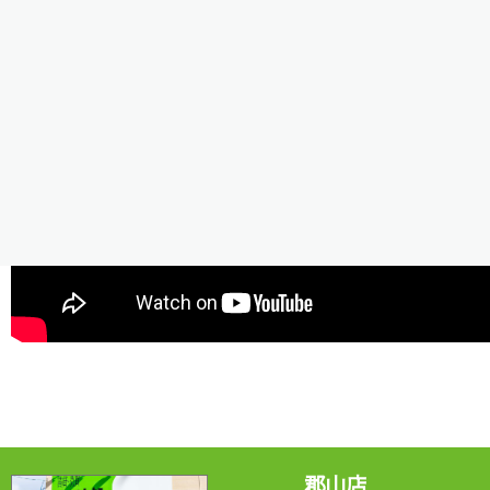
是非ご視聴ください＾＾/
郡山店