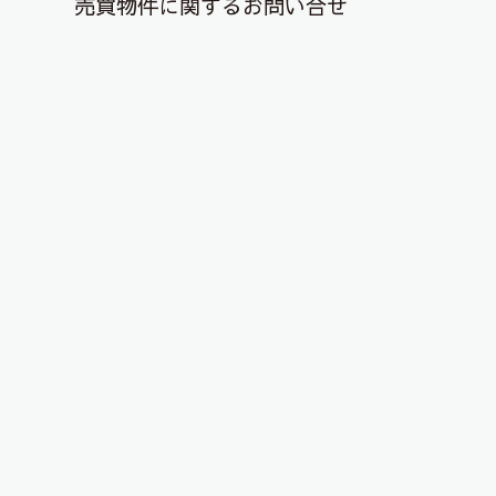
売買物件に関するお問い合せ
退去解約登録はこちら
YouTubeチャンネルを更新しまし
た！
2022年10月29日
こんにちは、ピタットハウス郡山店です！
YouTubeチャンネルに物件動画を投稿しました！