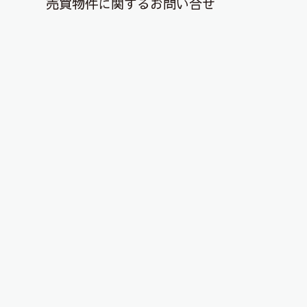
売買物件に関するお問い合せ
退去解約登録はこちら
YouTubeチャンネルを更新しまし
た！
2022年1月23日
こんにちは、ピタットハウス郡山店です！
物件動画を投稿しました！