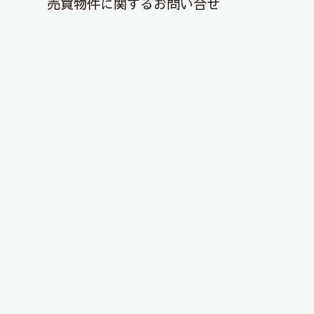
売買物件に関するお問い合せ
退去解約登録はこちら
オシャレな空間のカフェでリラック
ス！
2021年8月27日
こんにちは、ピタットハウス郡山店です！
安積町にある隠れ家風カフェ「ニジョウヒピン」