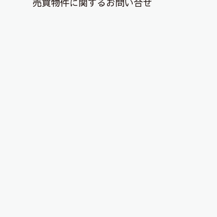
売買物件に関するお問い合せ
退去解約登録はこちら
YouTubeチャンネルを更新しまし
た！
2021年8月8日
物件動画を投稿しました！
下記URLから是非ご視聴ください＾＾/