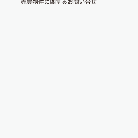
売買物件に関するお問い合せ
退去解約登録はこちら
郡山市民憩いの場！
2021年6月6日
こんにちは、ピタットハウス郡山店です。
今日は街中のオアシス「21世紀記念公園」をご紹
介致します！