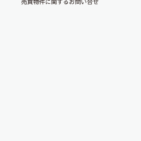
売買物件に関するお問い合せ
退去解約登録はこちら
【ピタットハウス郡山店】元祖！
2021年5月29日
こんにちは！ピタットハウス郡山店です！
本日は、郡山市八山田（ヤツヤマダ）にある
お食事処『あしび』さんへ行ってきました！