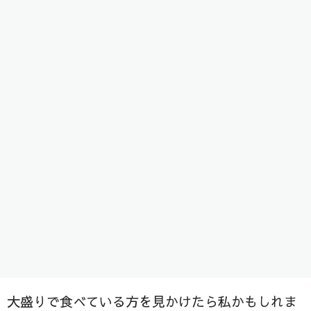
『あしび人気Ｎｏ．１メニュー』の『元祖！しょ
うが焼き定食』を食べてきました！
一言だけ、、、『肉厚でボリューム満点でうま
い！！！』
【『ご飯も大盛り約２．５号分』食べきれる方の
み注文可！】の文字！！！
昔話で見たことがあるご飯の盛り方！！
ちゃんと完食させて頂きました♪
また、行きます！
皆さんも是非、元祖しょうが焼き定食をご賞味下
さい！
大盛りで食べている方を見かけたら私かもしれま