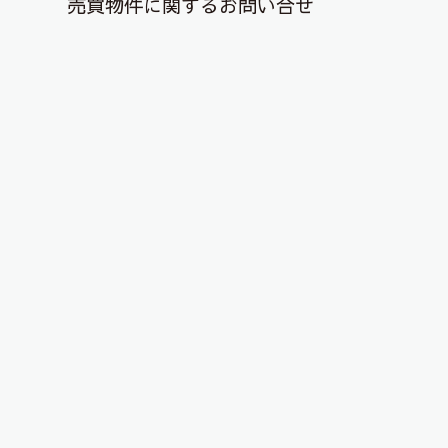
売買物件に関するお問い合せ
退去解約登録はこちら
続々・郡山市富田町字向館新築！
2021年2月1日
こんにちは！ ピタットハウス郡山店です！
またまた富田町の新築アパートの情報を発信致し
ます！