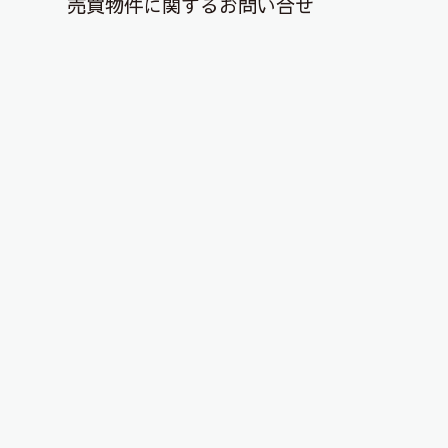
売買物件に関するお問い合せ
退去解約登録はこちら
新築物件情報！
2020年12月6日
こんにちは。ピタットハウス郡山店です！
「郡山市富田町向舘」と「郡山市富久山町福原字
道ノ窪、福原字東苗内」に来年2月竣工予定の弊