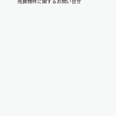
売買物件に関するお問い合せ
退去解約登録はこちら
十割そば 大盛り★無料！
2020年10月25日
「十割そば会」は、蕎麦のチェーン店で、郡山に
は咲田にある郡山本店と、亀田本店の２店舗。
チェーン店といっても、こだわりの十割（十割）