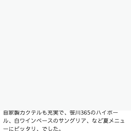
地元野菜を使った料理にこだわった、「旬のベジ
カフェバル Best Table」
選べる席はカウンター、店内テーブル席、オープ
ンデッキ。
開成山ビール祭りの中止で内向き気分な中、猛暑
に襲われたところで、気分はやっぱりオープン！
デッキテラス席は、大型の扇風機が数台フル稼働
で風通し良く、気分も開放！
コース料理の１品目、え？パフェ！とびっくり。
見た目デザート、中身はラタトゥイユ、ビシソー
ワーズ、コンソメ・にんじんのジュレ、イクラ、
温泉たまご、などなど入ったベジタブルパフェ
自家製カクテルも充実で、笹川365のハイボー
ル、白ワインベースのサングリア、など夏メニュ
ーにピッタリ、でした。