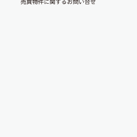
売買物件に関するお問い合せ
退去解約登録はこちら
テラス席が気持ち良い、ベジタブル
なカフェ
2020年10月25日
夏の夜はオープンデッキで、お野菜豊富な料理を
しっかりと。というオススメ！